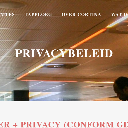
IMTES
TAPPLOEG
OVER CORTINA
WAT D
PRIVACYBELEID
ER + PRIVACY (CONFORM G