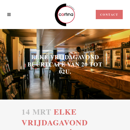
CONTACT
ELKE VRIJDAGAVOND
BUURTCAFÉ VAN 20 TOT
02U.
14 MRT
ELKE
VRIJDAGAVOND