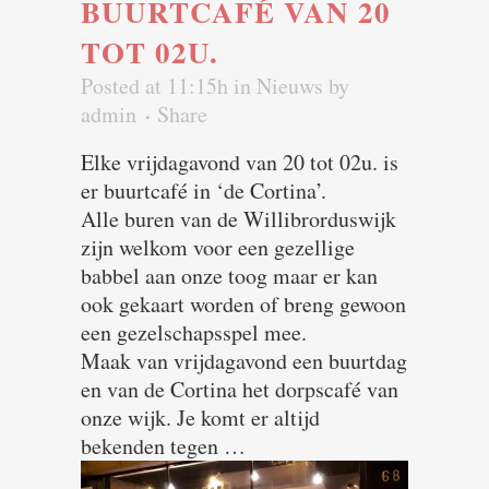
BUURTCAFÉ VAN 20
TOT 02U.
Posted at 11:15h
in
Nieuws
by
admin
Share
Elke vrijdagavond van 20 tot 02u. is
er buurtcafé in ‘de Cortina’.
Alle buren van de Willibrorduswijk
zijn welkom voor een gezellige
babbel aan onze toog maar er kan
ook gekaart worden of breng gewoon
een gezelschapsspel mee.
Maak van vrijdagavond een buurtdag
en van de Cortina het dorpscafé van
onze wijk. Je komt er altijd
bekenden tegen …